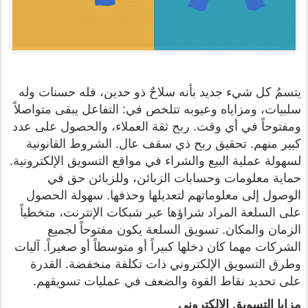
يتسمُ كل شيء جديد بأنه سلاحٌ ذو حدين، فله حسنات وله
سلبيات، ومزاياه وعيوبه تتلخص في: التفاعل يبقى متواصلاً
ومفتوحاً في أي وقت. ربح ثقة العملاء، والحصول على عدد
كبير منهم. تحقيق ربح ذي سقف عالٍ. الشروط القانونية
لسهولة عملية البيع والشراء في مواقع التسويق الإلكترونية.
حماية معلومات وحسابات الزبائن، وللزبائن حق في
الوصول إلى معلوماتهم لتعديلها وحذفها. سهولة الحصول
على السلعة المراد شراؤها عبر شبكات الإنترنت، متخطياً
الزمان والمكان. تسويق السلعة يكون مفتوحاً لجميع
الشركات مهما كان دخلها كبيراً أو متوسطاً أو صغيراً. آليات
وطرق التسويق الإلكتروني ذات تكلفة منخفضة. القدرة
على تحديد نقاط القوة والضعف في عمليات تسويقهم.
مزايا التسويق الالكترونى