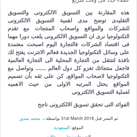
عملاء جدد فى وقت سريع
هذه المقارنة بين التسويق الالكترونى والتسويق
التقليدى توضح مدى اهمية التسويق الالكترونى
للشركات والمواقع واصحاب المنتجات مع تقدم
التكنولوجيا نرى ان التسويق الالكترونى يلعب دورا مهما
فى اقتصاد الشركات فالتجارة اليوم اصبحت معتمدة
على وسائل التكنولوجيا الجديدة فعالم الانترنت يفتح لك
نافذة لتنتقل من التجارة المحلية الى التجارة العالمية
فاجعل منتجاتك تغزو كل دول العالم ....... وتواصل مع
التكنولوجيا
لاصحاب المواقع, كن على ثقه بأن
تصميم
المواقع يحتل المرتبه الاولى من حيث الاهميه
لعملية التسويق الالكترونى
الفوائد التى تحقق تسويق الالكترونى ناجح
تم النشر قبل
31st March 2018
بواسطة
د. محمد مندور
الموقع:
السعودية
التصنيفات:
تقارير
مقالات